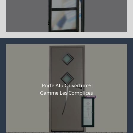
Porte Alu OuvertureS
Gamme Les Complices