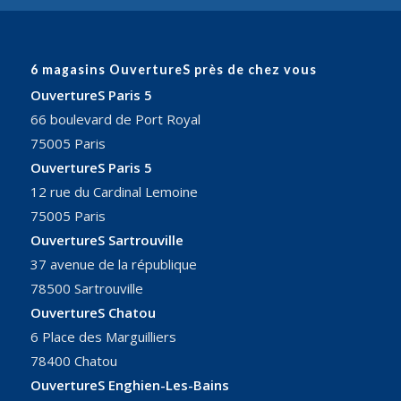
du
du service
résultat.
comptabilité
aux poseurs
je n’ai rien à
6 magasins OuvertureS près de chez vous
redire.
OuvertureS Paris 5
66 boulevard de Port Royal
Merci à M.
Bignon et à
75005 Paris
l’intervention
OuvertureS Paris 5
d’Alexis et
12 rue du Cardinal Lemoine
Jérémy pour
75005 Paris
la pose qui
OuvertureS Sartrouville
ont fait de
l’excellent
37 avenue de la république
travail si ce
78500 Sartrouville
n’est plus.
OuvertureS Chatou
6 Place des Marguilliers
78400 Chatou
OuvertureS Enghien-Les-Bains