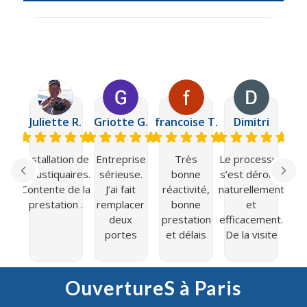
Juliette R.
Griotte G.
francoise T.
Dimitri
Nat
Installation de
Entreprise
Très
Le processus
moustiquaires.
sérieuse.
bonne
s’est déroulé
r
Contente de la
J’ai fait
réactivité,
naturellement
prestation .
remplacer
bonne
et
deux
prestation
efficacement.
portes
et délais
De la visite
d’entrée
respectés
du
et je suis
commercial,
très
des prises de
OuvertureS à Paris
contente
rendez-vous,