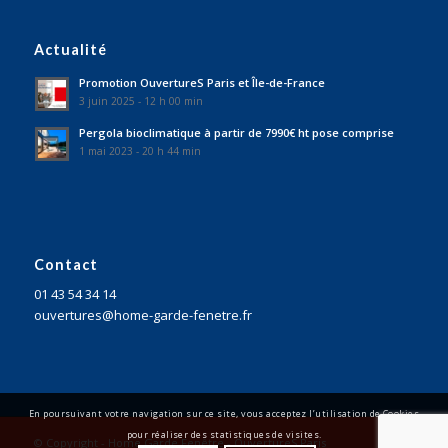
Actualité
Promotion OuvertureS Paris et Île-de-France
3 juin 2025 - 12 h 00 min
Pergola bioclimatique à partir de 7990€ ht pose comprise
1 mai 2023 - 20 h 44 min
Contact
01 43 54 34 14
ouvertures@home-garde-fenetre.fr
En poursuivant votre navigation sur ce site, vous acceptez l’utilisation de Cookies
pour réaliser des statistiques de visites.
© Copyright - Home Garde Fenêtre - OuvertureS Paris